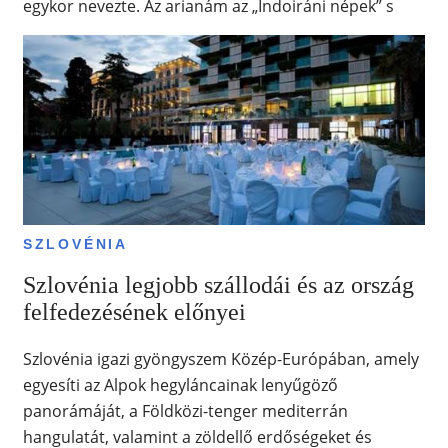
egykor nevezte. Az arianám az „Indoiráni népek” s
SZLOVÉNIA
Szlovénia legjobb szállodái és az ország
felfedezésének előnyei
Szlovénia igazi gyöngyszem Közép-Európában, amely
egyesíti az Alpok hegyláncainak lenyűgöző
panorámáját, a Földközi-tenger mediterrán
hangulatát, valamint a zöldellő erdőségeket és