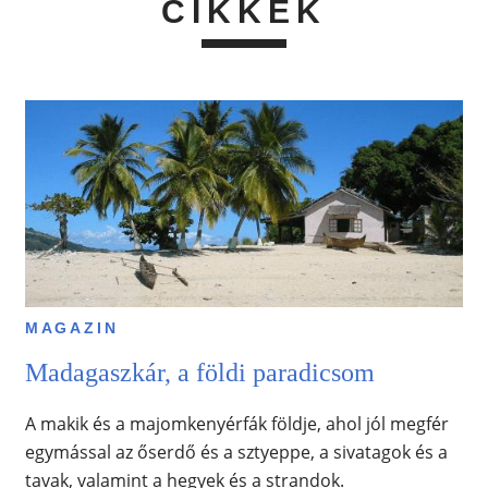
CIKKEK
MAGAZIN
Madagaszkár, a földi paradicsom
A makik és a majomkenyérfák földje, ahol jól megfér
egymással az őserdő és a sztyeppe, a sivatagok és a
tavak, valamint a hegyek és a strandok.