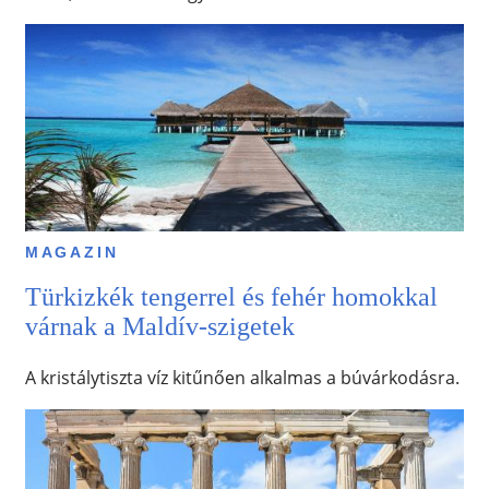
MAGAZIN
Türkizkék tengerrel és fehér homokkal
várnak a Maldív-szigetek
A kristálytiszta víz kitűnően alkalmas a búvárkodásra.