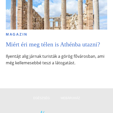
MAGAZIN
Miért éri meg télen is Athénba utazni?
Ilyentájt alig járnak turisták a görög fővárosban, ami
még kellemesebbé teszi a látogatást.
EGÉSZSÉG
WEBÁRUHÁZ