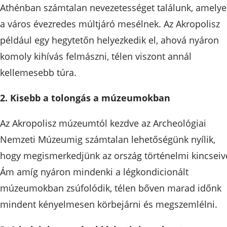
Athénban számtalan nevezetességet találunk, amelye
a város évezredes múltjáró mesélnek. Az Akropolisz
például egy hegytetőn helyezkedik el, ahová nyáron
komoly kihívás felmászni, télen viszont annál
kellemesebb túra.
2. Kisebb a tolongás a múzeumokban
Az Akropolisz múzeumtól kezdve az Archeológiai
Nemzeti Múzeumig számtalan lehetőségünk nyílik,
hogy megismerkedjünk az ország történelmi kincseive
Ám amíg nyáron mindenki a légkondicionált
múzeumokban zsúfolódik, télen bőven marad időnk
mindent kényelmesen körbejárni és megszemlélni.