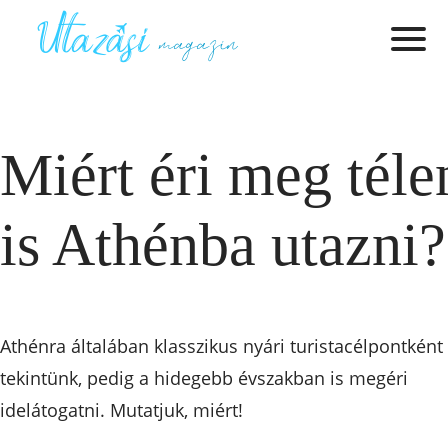
Miért éri meg téle
is Athénba utazni?
Athénra általában klasszikus nyári turistacélpontként
tekintünk, pedig a hidegebb évszakban is megéri
idelátogatni. Mutatjuk, miért!