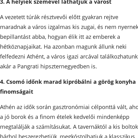
3. A helyiek szemével láthatjuk a várost
A vezetett túrák résztvevői előtt gyakran rejtve
maradnak a város izgalmas kis zugai, és nem nyerne
bepillantást abba, hogyan élik itt az emberek a
hétköznapjaikat. Ha azonban magunk állunk neki
felfedezni Athént, a város igazi arcával találkozhatunk
akár a Pangrati hipszternegyedben is.
4. Csomó időnk marad kipróbálni a görög konyha
finomságait
Athén az idők során gasztronómiai célponttá vált, aho
a jó borok és a finom ételek kedvelői mindenképp
megtalálják a számításukat. A tavernáktól a kis boltok
bárhol beszerezhetjük, megkóstolhatjuk a klasszikus