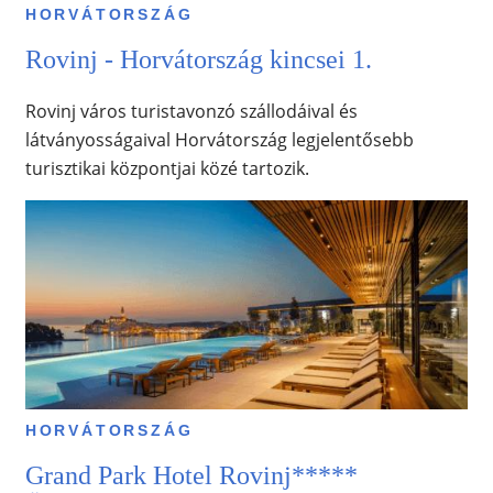
HORVÁTORSZÁG
Rovinj - Horvátország kincsei 1.
Rovinj város turistavonzó szállodáival és
látványosságaival Horvátország legjelentősebb
turisztikai központjai közé tartozik.
HORVÁTORSZÁG
Grand Park Hotel Rovinj*****