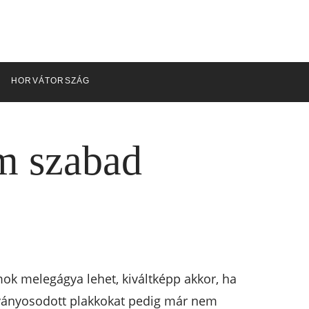
HORVÁTORSZÁG
em szabad
ok melegágya lehet, kiváltképp akkor, ha
ásványosodott plakkokat pedig már nem