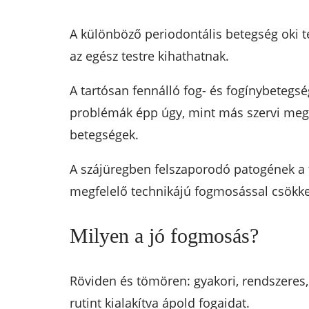
A különböző periodontális betegség oki 
az egész testre kihathatnak.
A tartósan fennálló fog- és fogínybetegs
problémák épp úgy, mint más szervi megbe
betegségek.
A szájüregben felszaporodó patogének a 
megfelelő technikájú fogmosással csökke
Milyen a jó fogmosás?
Röviden és tömören: gyakori, rendszeres,
rutint kialakítva ápold fogaidat.