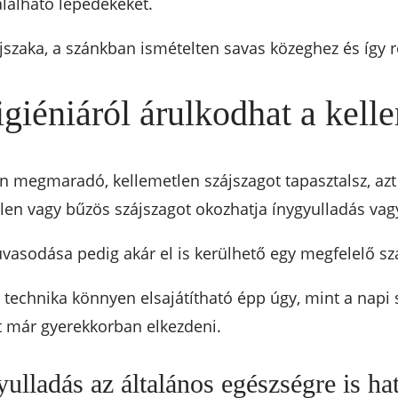
alálható lepedékeket.
jszaka, a szánkban ismételten savas közeghez és így r
iéniáról árulkodhat a kelle
megmaradó, kellemetlen szájszagot tapasztalsz, azt 
en vagy bűzös szájszagot okozhatja ínygyulladás vagy
asodása pedig akár el is kerülhető egy megfelelő száj
ó technika könnyen elsajátítható épp úgy, mint a napi
t már gyerekkorban elkezdeni.
ulladás az általános egészségre is ha