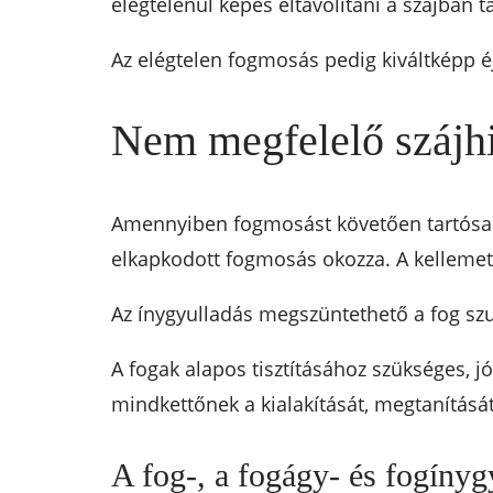
elégtelenül képes eltávolítani a szájban t
Az elégtelen fogmosás pedig kiváltképp é
Nem megfelelő szájhig
Amennyiben fogmosást követően tartósan 
elkapkodott fogmosás okozza. A kellemetl
Az ínygyulladás megszüntethető a fog szuv
A fogak alapos tisztításához szükséges, j
mindkettőnek a kialakítását, megtanításá
A fog-, a fogágy- és fogínygy