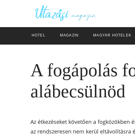
HOTEL
MAGAZIN
MAGYAR HOTELEK
A fogápolás f
alábecsülnöd
Az étkezéseket követően a fogközökben é
az rendszeresen nem kerül eltávolításra 