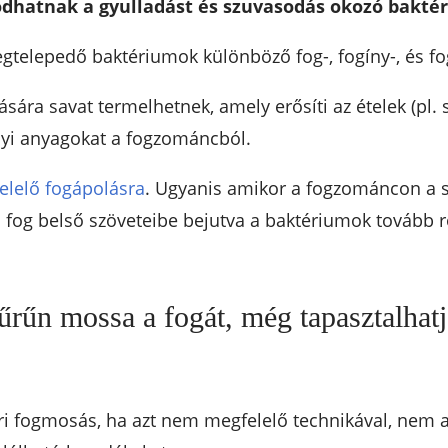
dhatnak a gyulladást és szuvasodás okozó bakté
egtelepedő baktériumok különböző fog-, fogíny-, és 
sára savat termelhetnek, amely erősíti az ételek (pl.
nyi anyagokat a fogzománcból.
elelő fogápolásra
. Ugyanis amikor a fogzománcon a s
, a fog belső szöveteibe bejutva a baktériumok tovább 
űrűn mossa a fogát, még tapasztalhatj
ri fogmosás, ha azt nem megfelelő technikával, nem a