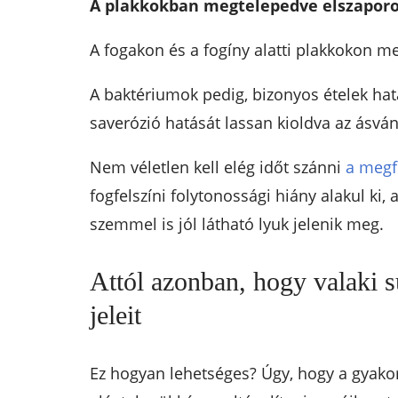
A plakkokban megtelepedve elszaporo
A fogakon és a fogíny alatti plakkokon m
A baktériumok pedig, bizonyos ételek hatá
saverózió hatását lassan kioldva az ásvá
Nem véletlen kell elég időt szánni
a megf
fogfelszíni folytonossági hiány alakul ki
szemmel is jól látható lyuk jelenik meg.
Attól azonban, hogy valaki s
jeleit
Ez hogyan lehetséges? Úgy, hogy a gyako