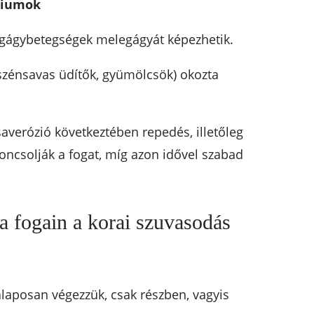
riumok
fogágybetegségek melegágyát képezhetik.
 szénsavas üdítők, gyümölcsök) okozta
averózió következtében repedés, illetőleg
roncsolják a fogat, míg azon idővel szabad
a fogain a korai szuvasodás
laposan végezzük, csak részben, vagyis