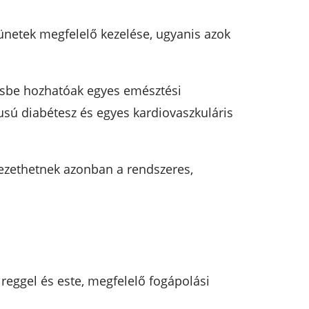
ünetek megfelelő kezelése, ugyanis azok
gésbe hozhatóak egyes emésztési
usú diabétesz és egyes kardiovaszkuláris
vezethetnek azonban a rendszeres,
reggel és este, megfelelő fogápolási