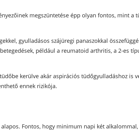
tényezőinek megszüntetése épp olyan fontos, mint a t
égekkel, gyulladásos szájüregi panaszokkal összefüg
tegedések, például a reumatoid arthritis, a 2-es típ
tüdőbe kerülve akár aspirációs tüdőgyulladáshoz is 
nthető ennek rizikója.
 alapos. Fontos, hogy minimum napi két alkalommal, 