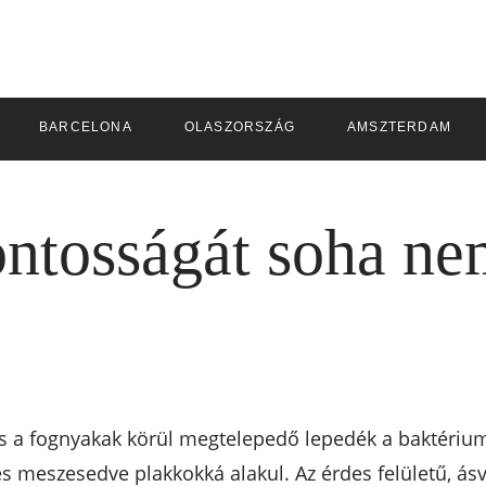
BARCELONA
OLASZORSZÁG
AMSZTERDAM
ontosságát soha n
s a fognyakak körül megtelepedő lepedék a baktérium
és meszesedve plakkokká alakul. Az érdes felületű, 