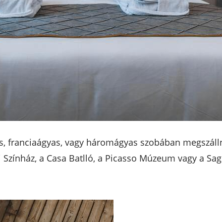
s, franciaágyas, vagy háromágyas szobában megszáll
voli Színház, a Casa Batlló, a Picasso Múzeum vagy a S