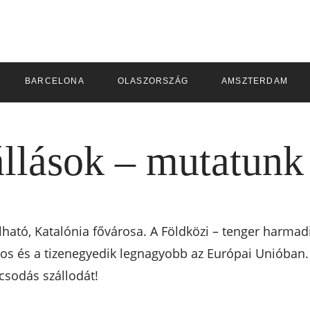
BARCELONA
OLASZORSZÁG
AMSZTERDAM
llások – mutatunk 
ható, Katalónia fővárosa. A Földközi – tenger harmad
s és a tizenegyedik legnagyobb az Európai Unióban. 
csodás szállodát!