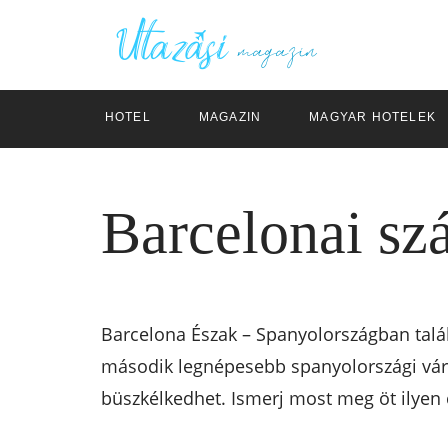
HOTEL
MAGAZIN
MAGYAR HOTELEK
Barcelonai szá
Barcelona Észak – Spanyolországban talál
második legnépesebb spanyolországi váro
büszkélkedhet. Ismerj most meg öt ilyen 