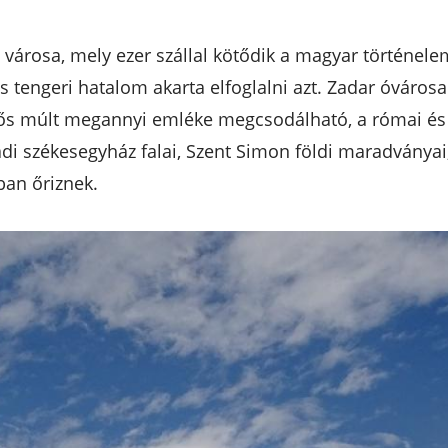
városa, mely ezer szállal kötődik a magyar történelem
 tengeri hatalom akarta elfoglalni azt. Zadar óváros
ős múlt megannyi emléke megcsodálható, a római és k
adi székesegyház falai, Szent Simon földi maradványa
ban őriznek.