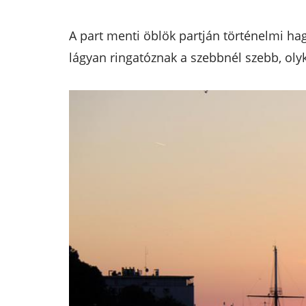
A part menti öblök partján történelmi ha
lágyan ringatóznak a szebbnél szebb, olyko