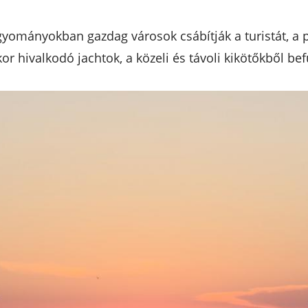
gyományokban gazdag városok csábítják a turistát, a 
r hivalkodó jachtok, a közeli és távoli kikötőkből bef