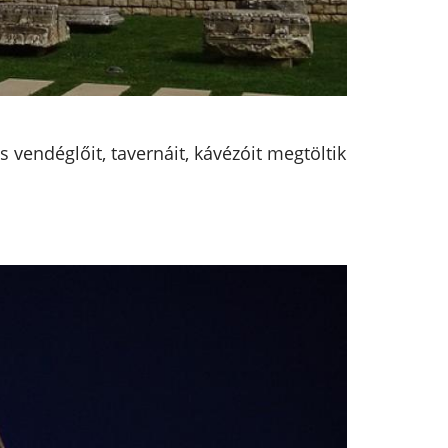
vendéglőit, tavernáit, kávézóit megtöltik