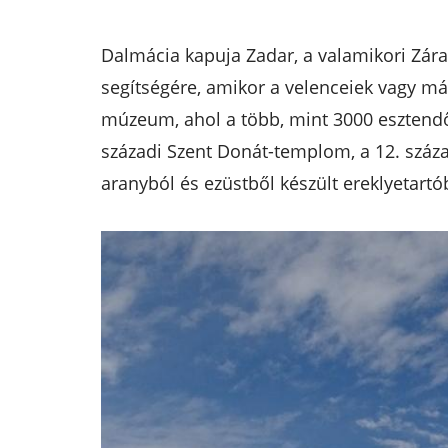
Dalmácia kapuja Zadar, a valamikori Zára 
segítségére, amikor a velenceiek vagy más
múzeum, ahol a több, mint 3000 esztend
századi Szent Donát-templom, a 12. száz
aranyból és ezüstből készült ereklyetartó