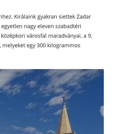
hez. Királaink gyakran siettek Zadar
a egyetlen nagy eleven szabadtéri
özépkori városfal maradványai, a 9.
i, melyeket egy 300 kilogrammos