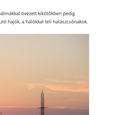
pálmákkal övezett kikötőkben pedig
utó hajók, a hálókkal teli halászcsónakok.