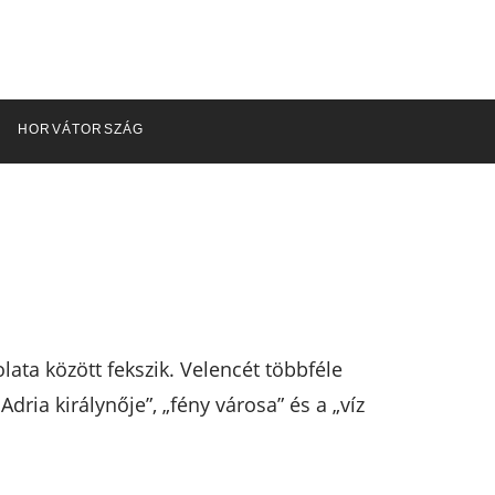
HORVÁTORSZÁG
olata között fekszik. Velencét többféle
Adria királynője”, „fény városa” és a „víz