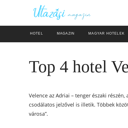
HOTEL
MAGAZIN
MAGYAR HOTELEK
Top 4 hotel V
Velence az Adriai – tenger északi részén, 
csodálatos jelzővel is illetik. Többek közö
városa”.