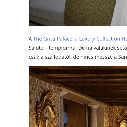
A
The Gritti Palace, a Luxury Collection H
Salute – templomra. De ha valakinek sétá
csak a szállodától, de nincs messze a San