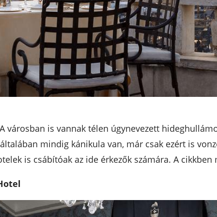
 A városban is vannak télen úgynevezett hideghullámok
 általában mindig kánikula van, már csak ezért is von
otelek is csábítóak az ide érkezők számára. A cikkben
Hotel