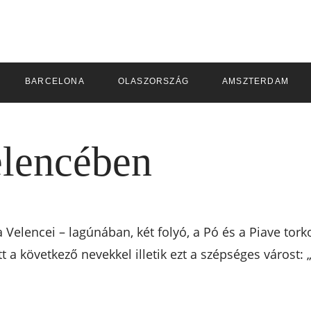
BARCELONA
OLASZORSZÁG
AMSZTERDAM
elencében
a Velencei – lagúnában, két folyó, a Pó és a Piave tork
tt a következő nevekkel illetik ezt a szépséges várost: „